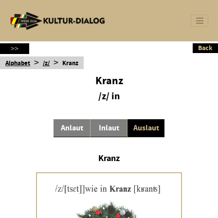
Back
Back
>>
>
>
Alphabet
/z/
Kranz
Kranz
/z/ in
Anlaut
Inlaut
Auslaut
Kranz