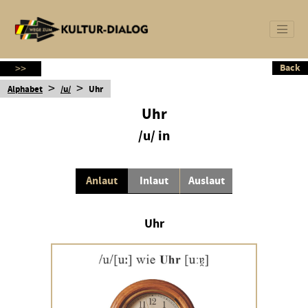
Back
Back
>>
>
>
Alphabet
/u/
Uhr
Uhr
/u/ in
Anlaut
Inlaut
Auslaut
Uhr