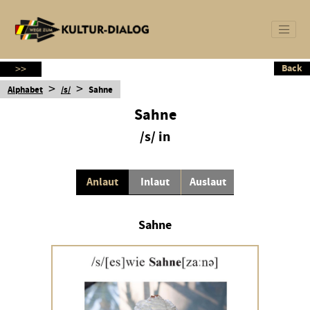
Back
Back
>>
>
>
Alphabet
/s/
Sahne
Sahne
/s/ in
Anlaut
Inlaut
Auslaut
Sahne