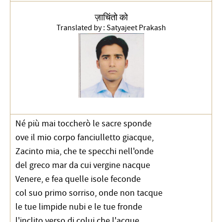
ज़ाचिंतो को
Translated by :
Satyajeet Prakash
Né più mai toccherò le sacre sponde
ove il mio corpo fanciulletto giacque,
Zacinto mia, che te specchi nell'onde
del greco mar da cui vergine nacque
Venere, e fea quelle isole feconde
col suo primo sorriso, onde non tacque
le tue limpide nubi e le tue fronde
l'inclito verso di colui che l'acque